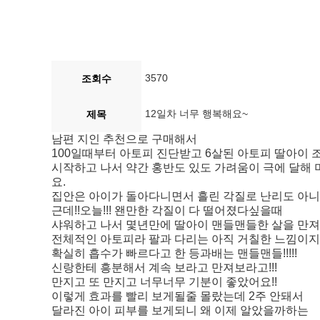
3570
조회수
12일차 너무 행복해요~
제목
남편 지인 추천으로 구매해서
100일때부터 아토피 진단받고 6살된 아토피 딸아이 조
시작하고 나서 약간 홍반도 있도 가려움이 극에 달해 
요.
집안은 아이가 돌아다니면서 흘린 각질로 난리도 아니
근데!!오늘!!! 왠만한 각질이 다 떨어졌다싶을때
샤워하고 나서 몇년만에 딸아이 맨들맨들한 살을 만져보았
전체적인 아토피라 팔과 다리는 아직 거칠한 느낌이
확실히 흡수가 빠르다고 한 등과배는 맨들맨들!!!!!
신랑한테 흥분해서 계속 보라고 만져보라고!!!
만지고 또 만지고 너무너무 기분이 좋았어요!!
이렇게 효과를 빨리 보게될줄 몰랐는데 2주 안돼서
달라진 아이 피부를 보게되니 왜 이제 알았을까하는