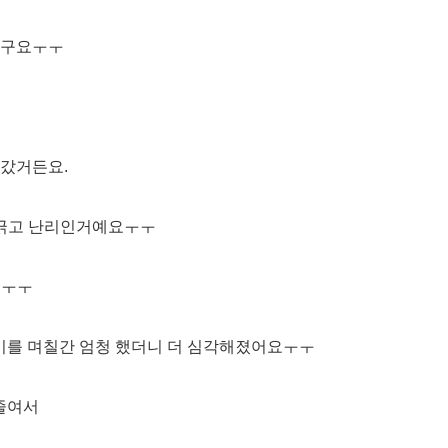
라구요ㅜㅜ
어갔거든요.
 긁고 난리인거예요ㅜㅜ
요ㅜㅜ
놀이를 며칠간 엄청 했더니 더 심각해졌어요ㅜㅜ
 줄여서