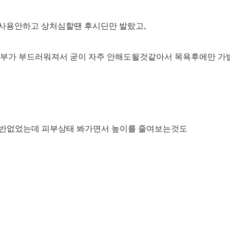
사용안하고 상처심할땐 후시딘만 발랐고,
피부가 부드러워져서 굳이 자주 안해도될것같아서 목욕후에만 
 홍반없었는데 피부상태 봐가면서 높이를 줄여보는것도